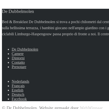
De Dubbelmolen
Bed & Breakfast De Dubbelmolen si trova a pochi chilometri dal centro s
sulla bellissima terrazza, i bambini giocano nell'ampio giardino con i 
ciclabili Limburgo-Haspengouw passa proprio di fronte a noi. Il centro
De Dubbelmolen
Camere
Dintorni
Contatto
Prenotare
Nederlands
Français
English
Deutsch
Facebook
© De Dubbelmolen. Website gemaakt door
WebWinnaar