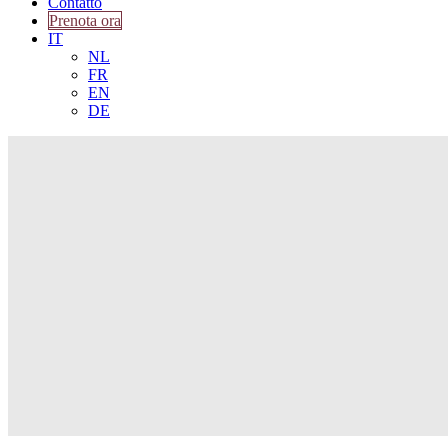
Contatto
Prenota ora
IT
NL
FR
EN
DE