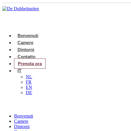
Benvenuti
Camere
Dintorni
Contatto
Prenota ora
IT
NL
FR
EN
DE
Benvenuti
Camere
Dintorni