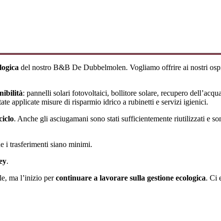
logica
del nostro B&B De Dubbelmolen. Vogliamo offrire ai nostri ospi
nibilità
: pannelli solari fotovoltaici, bollitore solare, recupero dell’ac
e applicate misure di risparmio idrico a rubinetti e servizi igienici.
ciclo
. Anche gli asciugamani sono stati sufficientemente riutilizzati e son
e i trasferimenti siano minimi.
ey
.
le, ma l’inizio per
continuare a lavorare sulla gestione ecologica
. Ci